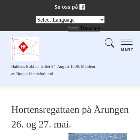
Powered by
Translate
MENY
Haldens Roklub stiftet 24. August 1908. Meldem
av Norges Idrettsforbund.
Hortensregattaen på Årungen
26. og 27. mai.