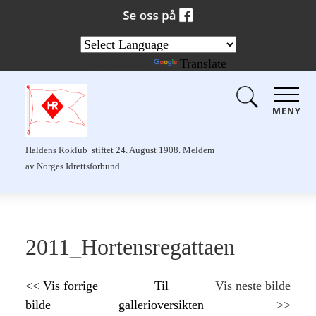
Powered by
Translate
MENY
Haldens Roklub stiftet 24. August 1908. Meldem
av Norges Idrettsforbund.
2011_Hortensregattaen
<< Vis forrige
Til
Vis neste bilde
bilde
gallerioversikten
>>