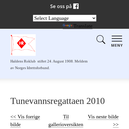
Powered by
Translate
MENY
Haldens Roklub stiftet 24. August 1908. Meldem
av Norges Idrettsforbund.
Tunevannsregattaen 2010
<< Vis forrige
Til
Vis neste bilde
bilde
gallerioversikten
>>