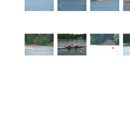
Haldens Roklub
ro
Gamle Sørhaugen 14
1767 Halden.