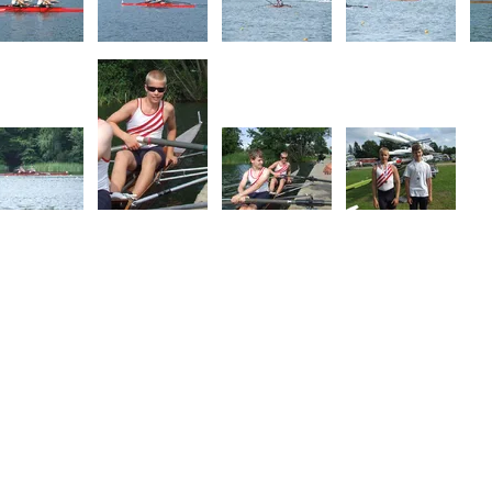
sjef@haldensroklub.no
Del nettside